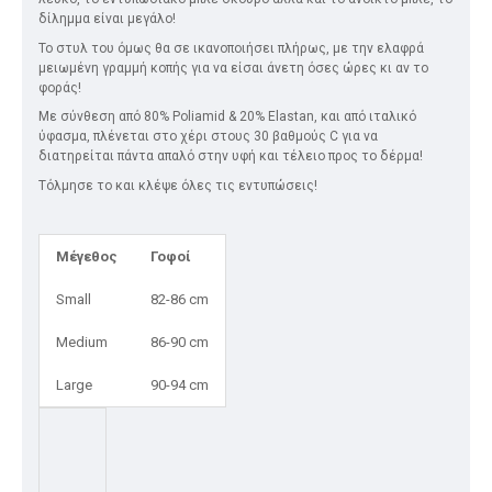
δίλημμα είναι μεγάλο!
Το στυλ του όμως θα σε ικανοποιήσει πλήρως, με την ελαφρά
μειωμένη γραμμή κοπής για να είσαι άνετη όσες ώρες κι αν το
φοράς!
Με σύνθεση από 80% Poliamid & 20% Elastan, και από ιταλικό
ύφασμα, πλένεται στο χέρι στους 30 βαθμούς C για να
διατηρείται πάντα απαλό στην υφή και τέλειο προς το δέρμα!
Τόλμησε το και κλέψε όλες τις εντυπώσεις!
Μέγεθος
Γοφοί
Small
82-86 cm
Medium
86-90 cm
Large
90-94 cm