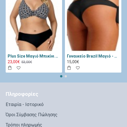
Plus Size Μαγιό Μπικίνι Lorin Μαύρο Λευκό L-3065
Γυναικείο Brazil Μαγιό - Katia Μαύρο 11334-Black
23,00€
15,00€
53,00€
Πληροφορίες
Εταιρία - Ιστορικό
Όροι Σύμβασης Πώλησης
Τρόποι πληρωμής