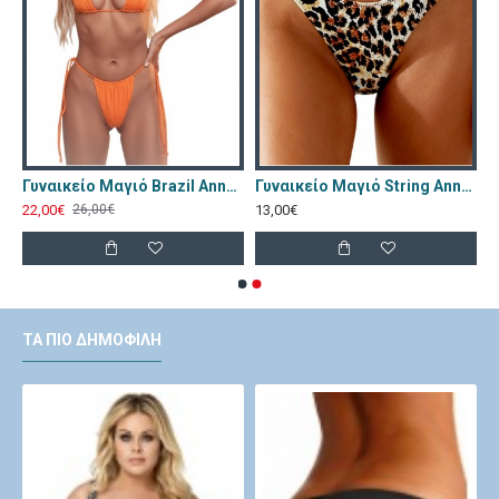
γιό Annamu Μαύρο Φλοράλ A-1084
Γυναικείο Μαγιό Brazil Annamu Πορτοκαλί A-1053
Γυναικείο Μαγιό String Annamu Λεοπαρ A-1157
22,00€
13,00€
26,00€
ΤΑ ΠΙΟ ΔΗΜΟΦΙΛΉ