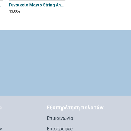
nnamu Λεοπαρ A-1157
Γυναικείο Μαγιό String Annamu Καρπουζί A-1158
13,00€
υ
Εξυπηρέτηση πελατών
Επικοινωνία
ν
Επιστροφές