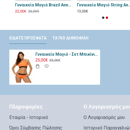
Γυναικείο Μαγιό Annamu Μαύρο Φλοράλ A-1084
Γυναικείο Μαγιό Brazil Annamu Πορτοκαλί A-1053
Γυναικείο Μαγιό String A
22,00€
13,00€
26,00€
ΕΊΔΑΤΕ ΠΡΌΣΦΑΤΑ
ΤΑ ΠΙΟ ΔΗΜΟΦΙΛΉ
Γυναικείο Μαγιό - Σετ Μπικίνι Tuen Πορτοκαλί M-716-Orange
25,00€
33,00€
Πληροφορίες
Ο Λογαριασμός μο
Εταιρία - Ιστορικό
Ο Λογαριασμός μου
Όροι Σύμβασης Πώλησης
Ιστορικό Παραγγελιώ