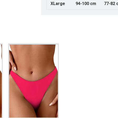
XLarge
94-100 cm
77-82 