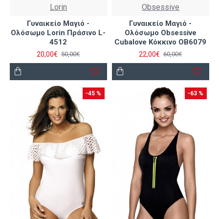
Lorin
Obsessive
Γυναικείο Μαγιό -
Γυναικείο Μαγιό -
Ολόσωμο Lorin Πράσινο L-
Ολόσωμο Obsessive
4512
Cubalove Κόκκινο OB6079
20,00€
22,00€
50,00€
60,00€
-45 %
-63 %