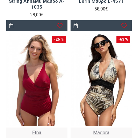
String AnnaMu Μαύρο A-
Lorin Μαύρο L-4571
1035
58,00€
28,00€
-26 %
-63 %
Etna
Madora