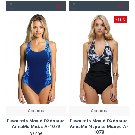
magio.gr
και ανανέωσε το beach look σου με βάση τις
τελευταίες τάσεις!
-13 %
Annamu
Annamu
Γυναικείο Μαγιό Ολόσωμο
Γυναικείο Μαγιό Ολόσωμο
AnnaMu Μπλε A-1079
AnnaMu Ντραπε Μαύρο A-
1078
33,00€