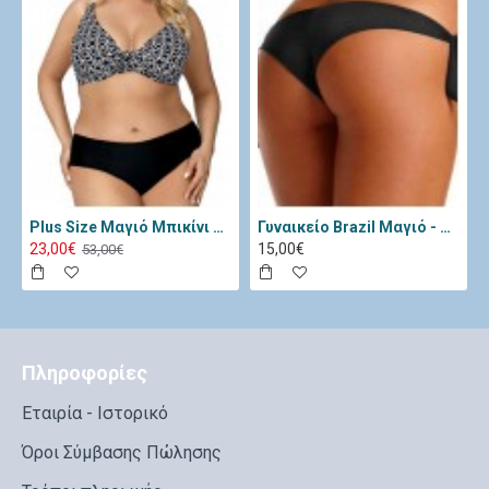
Plus Size Μαγιό Μπικίνι Lorin Μαύρο Λευκό L-3065
Γυναικείο Brazil Μαγιό - Katia Μαύρο 11334-Black
23,00€
15,00€
53,00€
Πληροφορίες
Εταιρία - Ιστορικό
Όροι Σύμβασης Πώλησης