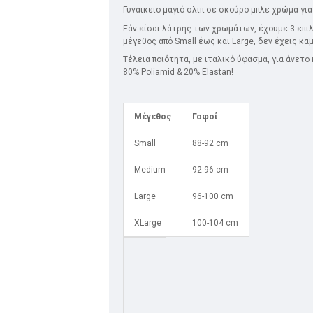
Γυναικείο μαγιό σλιπ σε σκούρο μπλε χρώμα για
Εάν είσαι λάτρης των χρωμάτων, έχουμε 3 επιλο
μέγεθος από Small έως και Large, δεν έχεις καμ
Τέλεια ποιότητα, με ιταλικό ύφασμα, για άνετο
80% Poliamid & 20% Elastan!
Μέγεθος
Γοφοί
Small
88-92 cm
Medium
92-96 cm
Large
96-100 cm
XLarge
100-104 cm