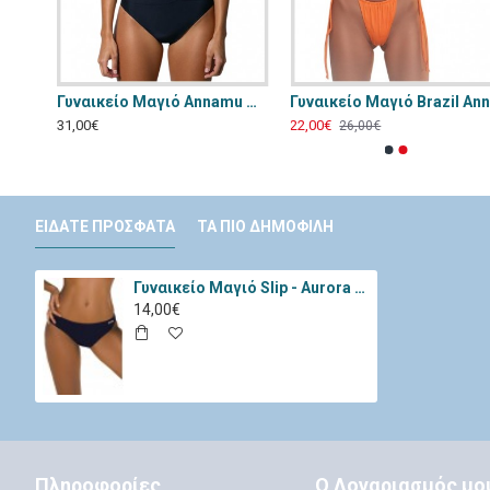
Γυναικείο Μαγιό - Μπικίνι Chilirose Κόκκινο CR-4603-Red
Γυναικείο Μαγιό Annamu Μαύρο Φλοράλ A-1084
31,00€
22,00€
26,00€
ΕΊΔΑΤΕ ΠΡΌΣΦΑΤΑ
ΤΑ ΠΙΟ ΔΗΜΟΦΙΛΉ
Γυναικείο Μαγιό Slip - Aurora Σκούρο Μπλε M-01-Blue
14,00€
Πληροφορίες
Ο Λογαριασμός μο