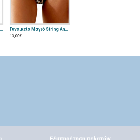
Γυναικείο Μαγιό Brazil Annamu Πορτοκαλί A-1053
Γυναικείο Μαγιό String Annamu Λεοπαρ A-1157
13,00€
υ
Εξυπηρέτηση πελατών