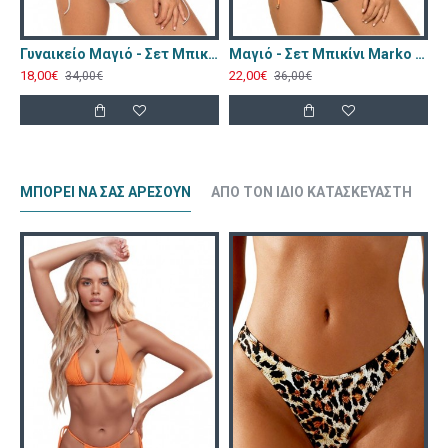
Γυναικείο Μαγιό - Σετ Μπικίνι Marko Kejti Γκρι M-667-Grey
Μαγιό - Σετ Μπικίνι Marko Lita Μαύρο Πορτοκαλί M-717
18,00€
22,00€
34,00€
36,00€
ΜΠΟΡΕΊ ΝΑ ΣΑΣ ΑΡΈΣΟΥΝ
ΑΠΌ ΤΟΝ ΊΔΙΟ ΚΑΤΑΣΚΕΥΑΣΤΉ