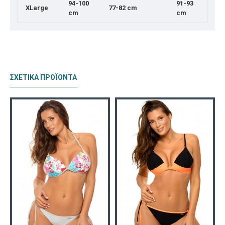
94-100
91-93
XLarge
77-82 cm
cm
cm
ΣΧΕΤΙΚΆ ΠΡΟΪΟΝΤΑ