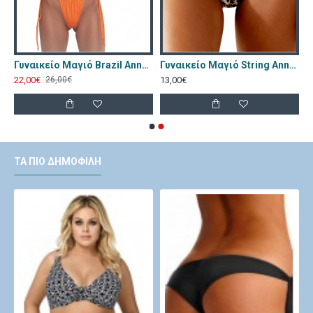
γιό Annamu Μαύρο Φλοράλ A-1084
Γυναικείο Μαγιό Brazil Annamu Πορτοκαλί A-1053
Γυναικείο Μαγιό String Annamu Λεοπαρ A-1157
22,00€
13,00€
26,00€
ΤΑ ΠΙΟ ΔΗΜΟΦΙΛΉ