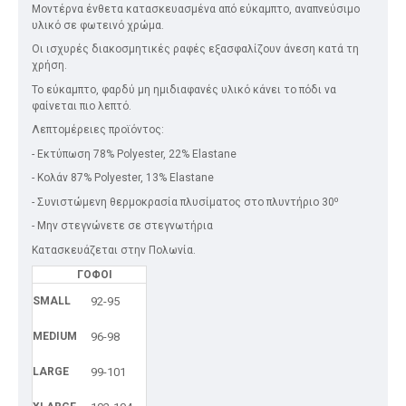
Μοντέρνα ένθετα κατασκευασμένα από εύκαμπτο, αναπνεύσιμο
υλικό σε φωτεινό χρώμα.
Οι ισχυρές διακοσμητικές ραφές εξασφαλίζουν άνεση κατά τη
χρήση.
Το εύκαμπτο, φαρδύ μη ημιδιαφανές υλικό κάνει το πόδι να
φαίνεται πιο λεπτό.
Λεπτομέρειες προϊόντος:
- Εκτύπωση 78% Polyester, 22% Elastane
- Κολάν 87% Polyester, 13% Elastane
- Συνιστώμενη θερμοκρασία πλυσίματος στο πλυντήριο 30⁰
- Μην στεγνώνετε σε στεγνωτήρια
Κατασκευάζεται στην Πολωνία.
ΓΟΦΟΙ
SMALL
92-95
MEDIUM
96-98
LARGE
99-101