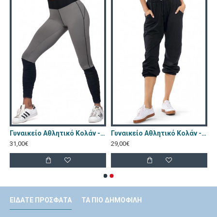
Αθλητικό Μπουστάκι Γυμναστικής - Lorin Μαύρο F-5518
Γυναικείο Αθλητικό Κολάν - Lorin Γκρι L-9040
Γυναικείο Αθλητικό Κολάν - Lorin Μαύρο F-9526
31,00€
29,00€
ΕΊΔΑΤΕ ΠΡΌΣΦΑΤΑ
ΤΑ ΠΙΟ ΔΗΜΟΦΙΛΉ