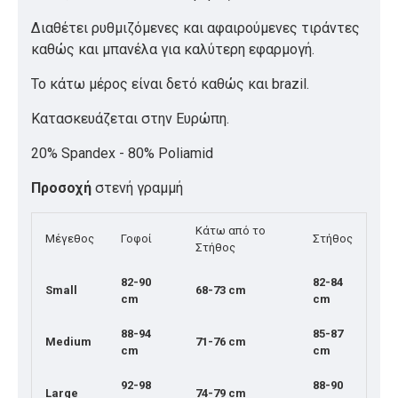
Διαθέτει ρυθμιζόμενες και αφαιρούμενες τιράντες
καθώς και μπανέλα για καλύτερη εφαρμογή.
Το κάτω μέρος είναι δετό καθώς και brazil.
Κατασκευάζεται στην Ευρώπη.
20% Spandex - 80% Poliamid
Προσοχή
στενή γραμμή
Κάτω από το
Μέγεθος
Γοφοί
Στήθος
Στήθος
82-90
82-84
Small
68-73 cm
cm
cm
88-94
85-87
Medium
71-76 cm
cm
cm
92-98
88-90
Large
74-79 cm