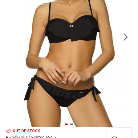
OUT OF STOCK
Κωδικός Προϊόντος:
M-467