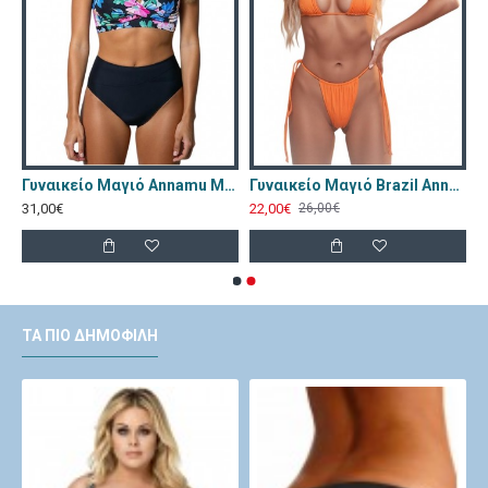
CR-4603-Red
Γυναικείο Μαγιό Annamu Μαύρο Φλοράλ A-1084
Γυναικείο Μαγιό Brazil Annamu Πορτοκαλί A-1053
31,00€
22,00€
26,00€
ΤΑ ΠΙΟ ΔΗΜΟΦΙΛΉ