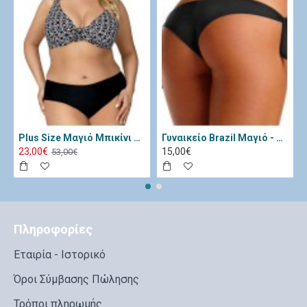
Plus Size Μαγιό Μπικίνι Lorin Μαύρο Λευκό L-3065
Γυναικείο Brazil Μαγιό - Katia Μαύρο 11334-Black
23,00€
15,00€
53,00€
Πληροφορίες
Εταιρία - Ιστορικό
Όροι Σύμβασης Πώλησης
Τρόποι πληρωμής