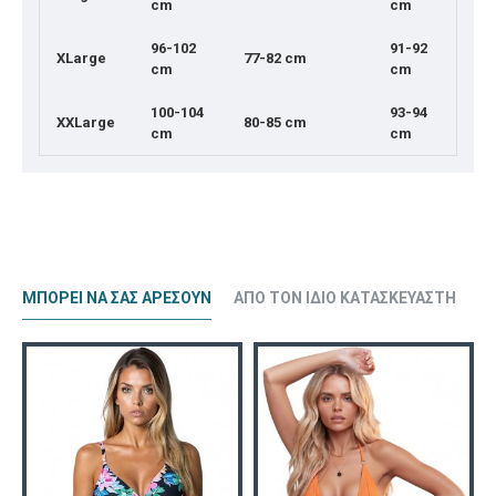
cm
cm
96-102
91-92
XLarge
77-82 cm
cm
cm
100-104
93-94
XXLarge
80-85 cm
cm
cm
ΜΠΟΡΕΊ ΝΑ ΣΑΣ ΑΡΈΣΟΥΝ
ΑΠΌ ΤΟΝ ΊΔΙΟ ΚΑΤΑΣΚΕΥΑΣΤΉ