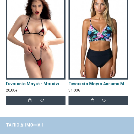
Γυναικείο Μαγιό - Μπικίνι Chilirose Κόκκινο CR-4603-Red
Γυναικείο Μαγιό Annamu Μαύρο Φλοράλ A-1084
20,00€
31,00€
ΤΑ ΠΙΟ ΔΗΜΟΦΙΛΉ