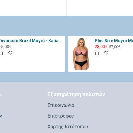
Γυναικείο Brazil Μαγιό - Katia Μαύρο 11334-Black
15,00€
28,00€
57,00€
υ
Εξυπηρέτηση πελατών
Επικοινωνία
ν
Επιστροφές
Χάρτης Ιστότοπου