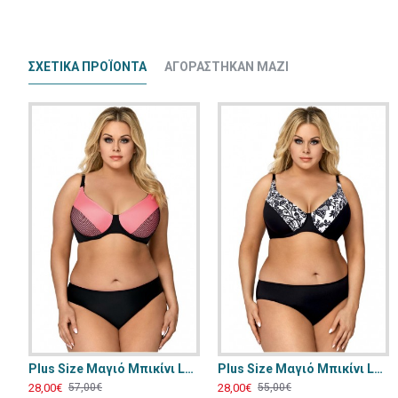
ΣΧΕΤΙΚΆ ΠΡΟΪΟΝΤΑ
ΑΓΟΡΆΣΤΗΚΑΝ ΜΑΖΊ
Plus Size Μαγιό Μπικίνι Lorin Μαύρο Ροζ L-3066
Plus Size Μαγιό Μπικίνι Lorin Μαύρο Λευκό L-3068
28,00€
28,00€
57,00€
55,00€