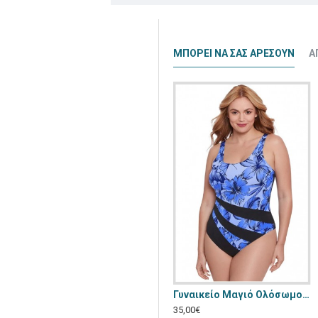
ΜΠΟΡΕΊ ΝΑ ΣΑΣ ΑΡΈΣΟΥΝ
Α
Γυναικείο Μαγιό Annamu Μαύρο Φλοράλ A-1084
Γυναικείο Μαγιό Ολόσωμο Annamu Μπλε A-1075
31,00€
35,00€