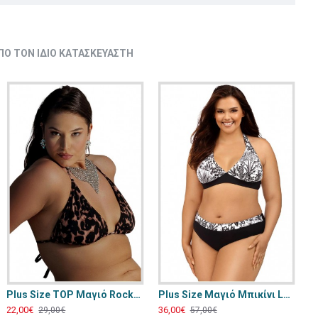
ΠΌ ΤΟΝ ΊΔΙΟ ΚΑΤΑΣΚΕΥΑΣΤΉ
Plus Size TOP Μαγιό RockClub Λεοπαρ BP-1649
Plus Size Μαγιό Μπικίνι Lorin Μαύρο L-1206
22,00€
36,00€
29,00€
57,00€