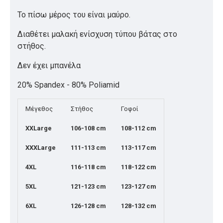
Το πίσω μέρος του είναι μαύρο.
Διαθέτει μαλακή ενίσχυση τύπου βάτας στο
στήθος.
Δεν έχει μπανέλα
20% Spandex - 80% Poliamid
Μέγεθος
Στήθος
Γοφοί
XXLarge
106-108 cm
108-112 cm
XXXLarge
111-113 cm
113-117 cm
4XL
116-118 cm
118-122 cm
5XL
121-123 cm
123-127 cm
6XL
126-128 cm
128-132 cm