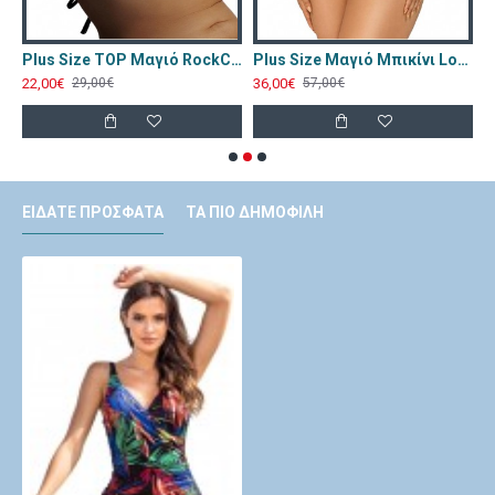
Ολόσωμο Annamu Μπλε A-1075
Plus Size TOP Μαγιό RockClub Λεοπαρ BP-1649
Plus Size Μαγιό Μπικίνι Lorin Μαύρο L-1206
22,00€
36,00€
4
29,00€
57,00€
ΕΊΔΑΤΕ ΠΡΌΣΦΑΤΑ
ΤΑ ΠΙΟ ΔΗΜΟΦΙΛΉ