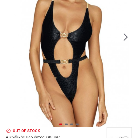
OUT OF STOCK
Κωδικός Προϊόντος:
OB0497