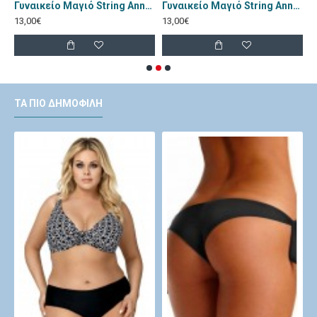
mu Πορτοκαλί A-1053
Γυναικείο Μαγιό String Annamu Λεοπαρ A-1157
Γυναικείο Μαγιό String Annamu Καρπουζί A-1158
13,00€
13,00€
1
ΤΑ ΠΙΟ ΔΗΜΟΦΙΛΉ