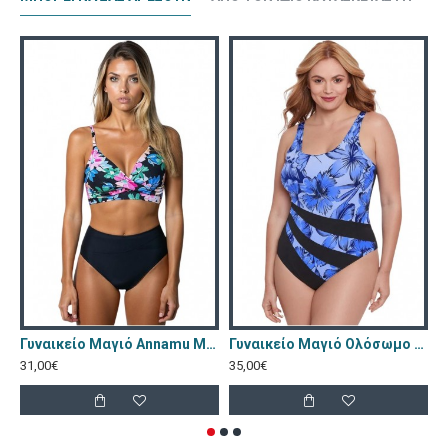
Γυναικείο Μαγιό Annamu Μαύρο Φλοράλ A-1084
Γυναικείο Μαγιό Ολόσωμο Annamu Μπλε A-1075
31,00€
35,00€
2