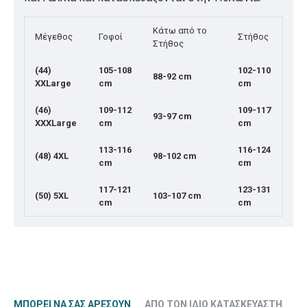
Κάτω από το
Μέγεθος
Γοφοί
Στήθος
Στήθος
(44)
105-108
102-110
88-92 cm
XXLarge
cm
cm
(46)
109-112
109-117
93-97 cm
XXXLarge
cm
cm
113-116
116-124
(48) 4XL
98-102 cm
cm
cm
117-121
123-131
(50) 5XL
103-107 cm
cm
cm
ΜΠΟΡΕΊ ΝΑ ΣΑΣ ΑΡΈΣΟΥΝ
ΑΠΌ ΤΟΝ ΊΔΙΟ ΚΑΤΑΣΚΕΥΑΣΤΉ