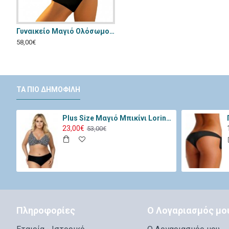
Γυναικείο Μαγιό Ολόσωμο Lorin Μαύρο L-4571
Γυναικείο
58,00€
20,00€
ΤΑ ΠΙΟ ΔΗΜΟΦΙΛΉ
Plus Size Μαγιό Μπικίνι Lorin Μαύρο Λευκό L-3065
23,00€
53,00€
Πληροφορίες
Ο Λογαριασμός μο