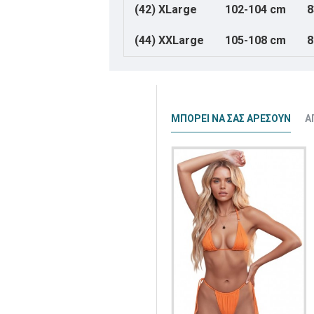
(42) XLarge
102-104 cm
8
(44) XXLarge
105-108 cm
8
ΜΠΟΡΕΊ ΝΑ ΣΑΣ ΑΡΈΣΟΥΝ
Α