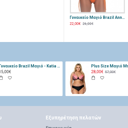
 Μαγιό - Μπικίνι Chilirose Κόκκινο CR-4603-Red
Γυναικείο Μαγιό Annamu Μαύρο Φλοράλ A-1084
Γυναικείο Μαγιό Brazil Annamu Πορτοκαλί A-1053
31,00€
22,00€
26,00€
Γυναικείο Brazil Μαγιό - Katia Μαύρο 11334-Black
15,00€
28,00€
57,00€
υ
Εξυπηρέτηση πελατών