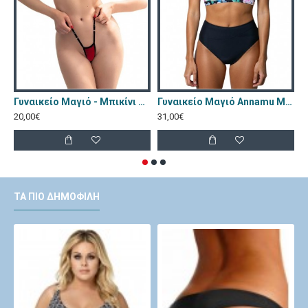
Γυναικείο Μαγιό - Μπικίνι Chilirose Κόκκινο CR-4603-Red
Γυναικείο Μαγιό Annamu Μαύρο Φλοράλ A-1084
20,00€
31,00€
2
ΤΑ ΠΙΟ ΔΗΜΟΦΙΛΉ