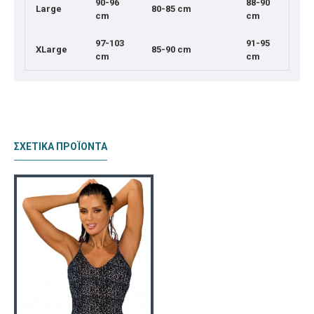
90-96
88-90
Large
80
-85 cm
cm
cm
97-103
91-95
XLarge
85-90 cm
cm
cm
ΣΧΕΤΙΚΆ ΠΡΟΪΟΝΤΑ