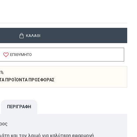
ΚΑΛΆΘΙ
ΕΠΙΘΥΜΗΤΌ
4%
 ΣΤΑ ΠΡΟΪΌΝΤΑ ΠΡΟΣΦΟΡΆΣ
ΠΕΡΙΓΡΑΦΉ
έρος
άτη και τον λαιμό για καλύτερη εφαρμογή.