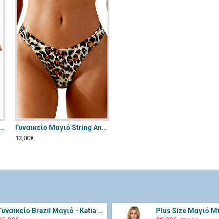
Γυναικείο Μαγιό Brazil Annamu Πορτοκαλί A-1053
Γυναικείο Μαγιό String Annamu Λεοπαρ A-1157
13,00€
Γυναικείο Brazil Μαγιό - Katia Μαύρο 11334-Black