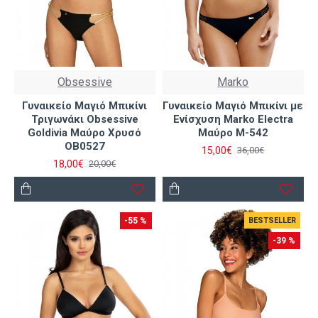
Obsessive
Marko
Γυναικείο Μαγιό Μπικίνι
Γυναικείο Μαγιό Μπικίνι με
Τριγωνάκι Obsessive
Ενίσχυση Marko Electra
Goldivia Μαύρο Χρυσό
Μαύρο M-542
OB0527
15,00€
36,00€
18,00€
20,00€
-55 %
BESTSELLER
-39 %