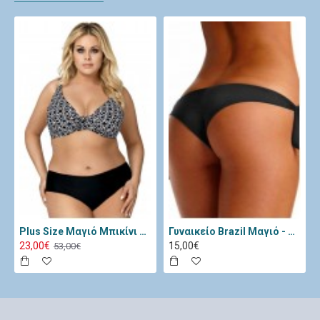
Plus Size Μαγιό Μπικίνι Lorin Μαύρο Λευκό L-3065
Γυναικείο Brazil Μαγιό - Katia Μαύρο 11334-Black
23,00€
15,00€
53,00€