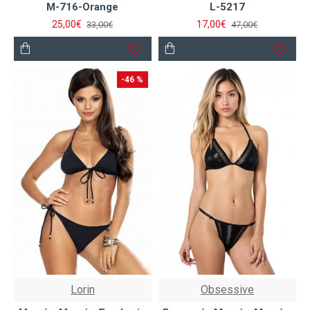
M-716-Orange
L-5217
25,00€
17,00€
33,00€
47,00€
-46 %
Lorin
Obsessive