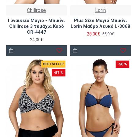
Chilirose
Lorin
Γυναικείο Μαγιό - Μπικίνι
Plus Size Μαγιό Μπικίνι
Chilirose 3 τεμάχια Καρό
Lorin Μαύρο Λευκό L-3068
CR-4447
28,00€
55,00€
24,00€
BESTSELLER
-50 %
-57 %