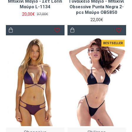
Μπικίνι Μαγιό - Σετ Lorin
Γυναικείο Μαγιό - Μπικίνι
Μαύρο L-1134
Obsessive Punta Negra 2-
pcs Μαύρο OB5850
20,00€
37,00€
22,00€
BESTSELLER