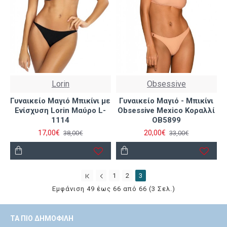
Lorin
Obsessive
Γυναικείο Μαγιό Μπικίνι με
Γυναικείο Μαγιό - Μπικίνι
Ενίσχυση Lorin Μαύρο L-
Obsessive Mexico Κοραλλί
1114
OB5899
17,00€
20,00€
38,00€
33,00€
1
2
3
Εμφάνιση 49 έως 66 από 66 (3 Σελ.)
ΤΑ ΠΙΟ ΔΗΜΟΦΙΛΉ