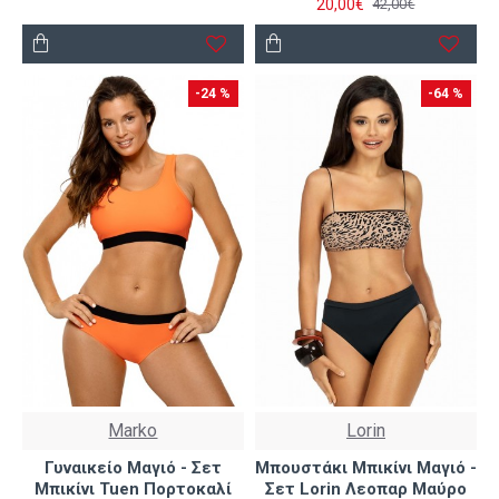
20,00€
42,00€
-24 %
-64 %
Marko
Lorin
Γυναικείο Μαγιό - Σετ
Μπουστάκι Μπικίνι Μαγιό -
Μπικίνι Tuen Πορτοκαλί
Σετ Lorin Λεοπαρ Μαύρο