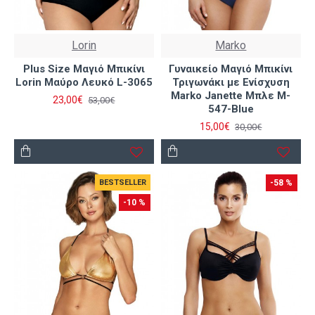
Lorin
Marko
Plus Size Μαγιό Μπικίνι
Γυναικείο Μαγιό Μπικίνι
Lorin Μαύρο Λευκό L-3065
Τριγωνάκι με Ενίσχυση
Marko Janette Μπλε M-
23,00€
53,00€
547-Blue
15,00€
30,00€
BESTSELLER
-58 %
-10 %