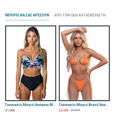
ΜΠΟΡΕΊ ΝΑ ΣΑΣ ΑΡΈΣΟΥΝ
ΑΠΌ ΤΟΝ ΊΔΙΟ ΚΑΤΑΣΚΕΥΑΣΤΉ
CR-4603-Red
Γυναικείο Μαγιό Annamu Μαύρο Φλοράλ A-1084
Γυναικείο Μαγιό Brazil Annamu Πορτοκαλί A-1053
31,00€
22,00€
26,00€