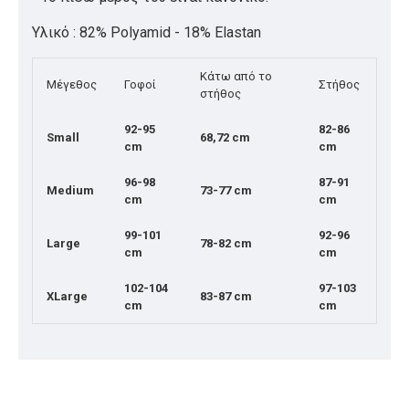
Υλικό : 82% Polyamid - 18% Elastan
Κάτω από το
Μέγεθος
Γοφοί
Στήθος
στήθος
92-95
82-86
Small
68,72 cm
cm
cm
96-98
87-91
Medium
73-77 cm
cm
cm
99-101
92-96
Large
78-82 cm
cm
cm
102-104
97-103
XLarge
83-87 cm
cm
cm