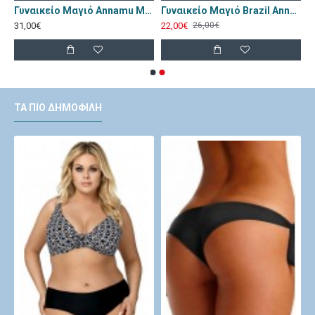
CR-4603-Red
Γυναικείο Μαγιό Annamu Μαύρο Φλοράλ A-1084
Γυναικείο Μαγιό Brazil Annamu Πορτοκαλί A-1053
31,00€
22,00€
26,00€
ΤΑ ΠΙΟ ΔΗΜΟΦΙΛΉ