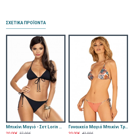
ΣΧΕΤΙΚΆ ΠΡΟΪΟΝΤΑ
Μπικίνι Μαγιό - Σετ Lorin Μαύρο L-1134
Γυναικείο Μαγιό Μπικίνι Τριγωνάκι Obsessive Tropicanes Φλοραλ Σομον OB5799
20,00€
20,00€
37,00€
42,00€