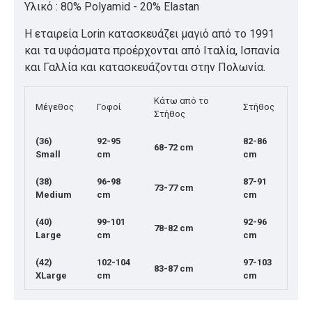
Υλικό : 80% Polyamid - 20% Elastan
Η εταιρεία Lorin κατασκευάζει μαγιό από το 1991
και τα υφάσματα προέρχονται από Ιταλία, Ισπανία
και Γαλλία και κατασκευάζονται στην Πολωνία.
Κάτω από το
Μέγεθος
Γοφοί
Στήθος
Στήθος
(36)
92-95
82-86
68-72 cm
Small
cm
cm
(38)
96-98
87-91
73-77 cm
Medium
cm
cm
(40)
99-101
92-96
78-82 cm
Large
cm
cm
(42)
102-104
97-103
83-87 cm
XLarge
cm
cm