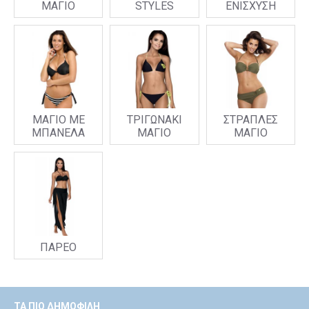
ΜΑΓΙΟ
STYLES
ΕΝΙΣΧΥΣΗ
Styles που... γράφουν στο Instagram
Μην παίζεις safe – τόλμησέ το! Δες τώρα όλα τα
γυναικεία μαγιό 2026
και ζήσε το πιο αισθησιακό
καλοκαίρι της ζωής σου.
ΜΑΓΙΟ ΜΕ
ΤΡΙΓΩΝΑΚΙ
ΣΤΡΑΠΛΕΣ
ΜΠΑΝΕΛΑ
ΜΑΓΙΟ
ΜΑΓΙΟ
ΠΑΡΕΟ
ΤΑ ΠΙΟ ΔΗΜΟΦΙΛΉ