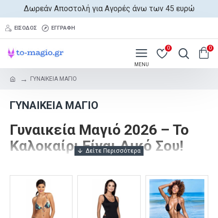
Δωρεάν Αποστολή για Αγορές άνω των 45 ευρώ
ΕΊΣΟΔΟΣ
ΕΓΓΡΑΦΉ
0
0
ΓΥΝΑΙΚΕΙΑ ΜΑΓΙΟ
ΓΥΝΑΙΚΕΙΑ ΜΑΓΙΟ
Γυναικεία Μαγιό 2026 – Το
Καλοκαίρι Είναι Δικό Σου!
Έτοιμη να τραβήξεις όλα τα βλέμματα; Η νέα συλλογή
γυναικεία μαγιό 2026
στο
to-magio.gr
είναι εδώ για να
ανεβάσει τη θερμοκρασία. Δυναμικά σχέδια,
αποκαλυπτικά κοψίματα και sexy vibes που δεν
περνούν απαρατήρητα!