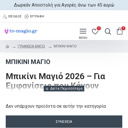
Δωρεάν Αποστολή για Αγορές άνω των 45 ευρώ
ΕΊΣΟΔΟΣ
ΕΓΓΡΑΦΉ
0
0
ΓΥΝΑΙΚΕΙΑ ΜΑΓΙΟ
ΜΠΙΚΙΝΙ ΜΑΓΙΟ
ΜΠΙΚΙΝΙ ΜΑΓΙΟ
Μπικίνι Μαγιό 2026 – Για
Εμφανίσεις που Κάνουν
Statement
Δεν υπάρχουν προϊόντα σε αυτήν την κατηγορία.
Το φετινό καλοκαίρι δεν είναι για να περνάς
απαρατήρητη. Στο
to-magio.gr
σε περιμένει η πιο
ανανεωμένη συλλογή σε
μπικίνι μαγιό 2026
, με σχέδια
ΣΥΝΈΧΕΙΑ
που ακολουθούν τις κορυφαίες τάσεις και υπόσχονται