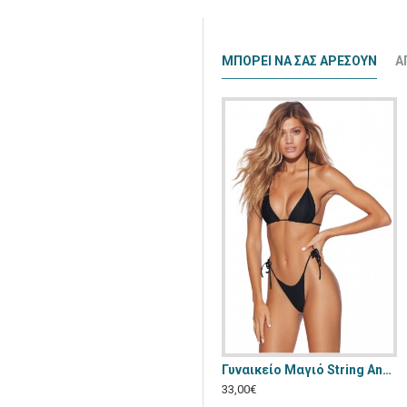
ΜΠΟΡΕΊ ΝΑ ΣΑΣ ΑΡΈΣΟΥΝ
Α
84
Γυναικείο Μαγιό Brazil Annamu Πορτοκαλί A-1053
Γυναικείο Μαγιό String Annamu Μαύρο A-1048
22,00€
33,00€
26,00€