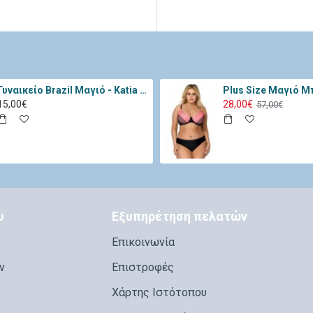
Γυναικείο Brazil Μαγιό - Katia Μαύρο 11334-Black
15,00€
28,00€
57,00€
υ
Εξυπηρέτηση πελατών
Επικοινωνία
ν
Επιστροφές
Χάρτης Ιστότοπου