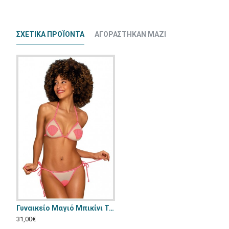
ΣΧΕΤΙΚΆ ΠΡΟΪΟΝΤΑ
ΑΓΟΡΆΣΤΗΚΑΝ ΜΑΖΊ
Γυναικείο Μαγιό Μπικίνι Τριγωνάκι Obsessive Playa del Amor Κοραλί OB6193
Γυναικείο Μαγιό - Μπικίνι Chilirose Κόκκινο CR-4603-Red
Γυναικείο Μαγιό Annamu Μαύρο Φλοράλ A-10
31,00€
20,00€
31,00€