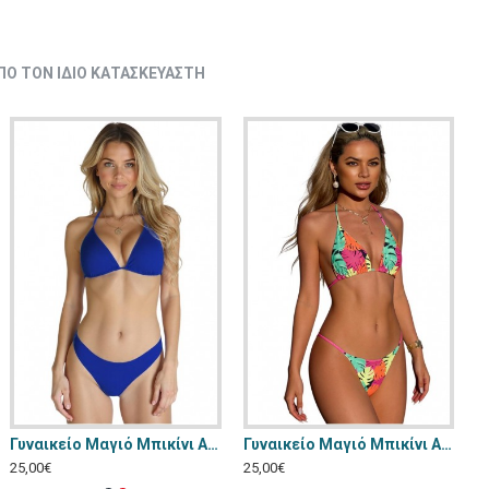
ΠΌ ΤΟΝ ΊΔΙΟ ΚΑΤΑΣΚΕΥΑΣΤΉ
Γυναικείο Μαγιό Μπικίνι Annamu Μπλε A-1080
Γυναικείο Μαγιό Μπικίνι Annamu Φλοράλ A-1169
25,00€
25,00€