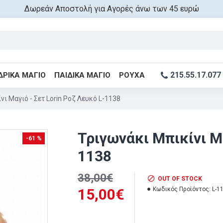
Δωρεάν Αποστολή για Αγορές άνω των 45 ευρώ
215.55.17.077
ΔΡΙΚΆ ΜΑΓΙΌ
ΠΑΙΔΙΚΆ ΜΑΓΙΌ
ΡΟΎΧΑ
ι Μαγιό - Σετ Lorin Ροζ Λευκό L-1138
Τριγωνάκι Μπικίνι Μα
-61 %
1138
38,00€
OUT OF STOCK
15,00€
Κωδικός Προϊόντος:
L-1